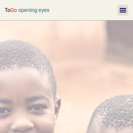
To
Go
opening eyes