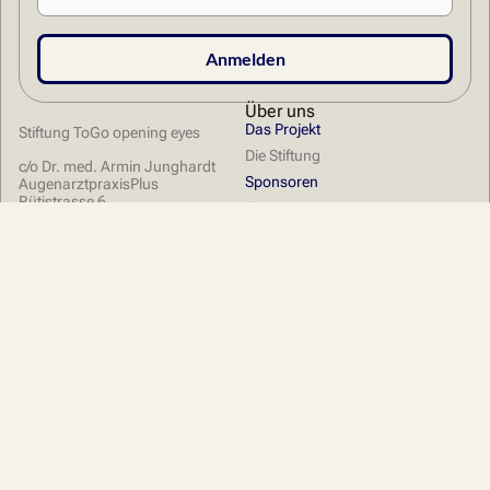
Anmelden
Über uns
Das Projekt
Stiftung ToGo opening eyes
Die Stiftung
c/o Dr. med. Armin Junghardt
Sponsoren
AugenarztpraxisPlus
Rütistrasse 6
Finanzen
5400 Baden
Erfahrung
​info@stiftung-togo.ch
Links
T 056 200 10 90
Aktuelles
Galerie
Tagebuch / Einsätze
2014
News & Events
2015
Aufbau Augenklinik
2016
2018
2019
2022