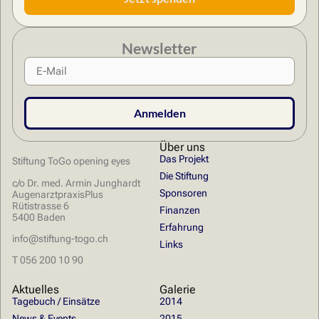
Newsletter
Anmelden
Über uns
Das Projekt
Stiftung ToGo opening eyes
Die Stiftung
c/o Dr. med. Armin Junghardt
Sponsoren
AugenarztpraxisPlus
Rütistrasse 6
Finanzen
5400 Baden
Erfahrung
​info@stiftung-togo.ch
Links
T 056 200 10 90
Aktuelles
Galerie
Tagebuch / Einsätze
2014
News & Events
2015