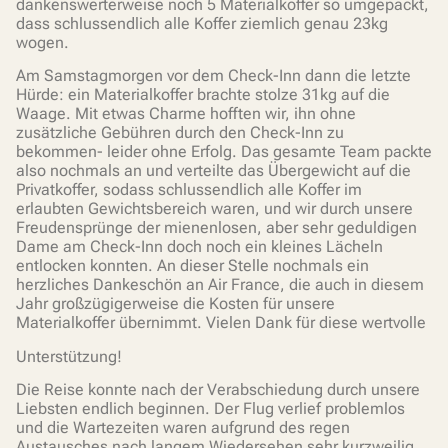
dankenswerterweise noch 5 Materialkoffer so umgepackt,
dass schlussendlich alle Koffer ziemlich genau 23kg
wogen.
Am Samstagmorgen vor dem Check-Inn dann die letzte
Hürde: ein Materialkoffer brachte stolze 31kg auf die
Waage. Mit etwas Charme hofften wir, ihn ohne
zusätzliche Gebühren durch den Check-Inn zu
bekommen- leider ohne Erfolg. Das gesamte Team packte
also nochmals an und verteilte das Übergewicht auf die
Privatkoffer, sodass schlussendlich alle Koffer im
erlaubten Gewichtsbereich waren, und wir durch unsere
Freudensprünge der mienenlosen, aber sehr geduldigen
Dame am Check-Inn doch noch ein kleines Lächeln
entlocken konnten. An dieser Stelle nochmals ein
herzliches Dankeschön an Air France, die auch in diesem
Jahr großzügigerweise die Kosten für unsere
Materialkoffer übernimmt. Vielen Dank für diese wertvolle
Unterstützung!
Die Reise konnte nach der Verabschiedung durch unsere
Liebsten endlich beginnen. Der Flug verlief problemlos
und die Wartezeiten waren aufgrund des regen
Austausches nach langem Wiedersehen sehr kurzweilig.