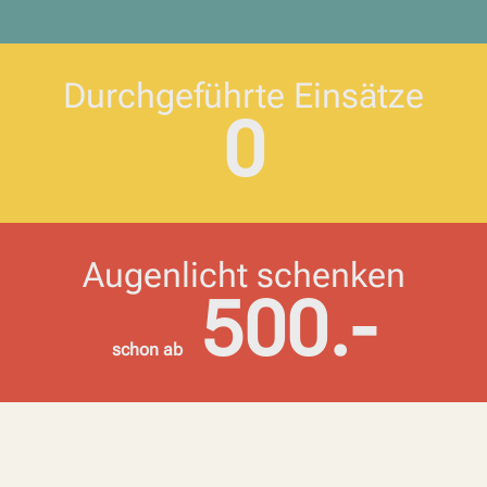
Durchgeführte Einsätze
0
Augenlicht schenken
500
.-
schon ab