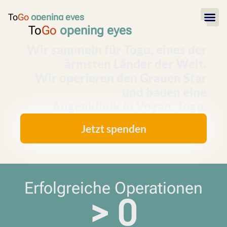
To
Go
opening eyes
To
Go
opening eyes
Wir sammeln für Togo, eines der
ärmsten Länder der Welt.
Wir operieren den Grauen Star
und bauen eine
Augenklinik in Vogan, Togo.
Jetzt spenden
Erfolgreiche Operationen
> 
0