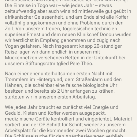
Die Einreise in Togo war – wie jedes Jahr – etwas
zeitaufwendig aber auch wir sind mittlerweile gut geübt in
afrikanischer Gelassenheit, und am Ende sind alle Koffer
vollzählig angekommen und ohne Probleme durch den
Zoll. Von unserem treuen, togolesischen technicien
superieur Ernest und dem neuen Klinikchef Donou wurden
wir herzlichst in Empfang genommen und zügig nach
Vogan gefahren. Nach insgesamt knapp 20-stündiger
Reise lagen wir dann endlich in unseren mit
Mückennetzen versehenen Betten in der Unterkunft bei
unserem Stiftungsratmitglied Père Théo.
Nach einer eher unterhaltsamen ersten Nacht mit
Trommlern im Hintergrund, dem Straßenlärm und den
Hähnen, die scheinbar eine falsche biologische Uhr
besitzen und bereits ab 2 Uhr anfangen zu krähen,
starteten wir in unseren ersten Arbeitstag.
Wie jedes Jahr braucht es zunächst viel Energie und
Geduld. Kisten und Koffer werden ausgepackt,
medizinische Geräte kontrolliert und eingerichtet, Material
sortiert und der OP Schritt für Schritt wieder zu unserem
Arbeitsplatz für die kommenden zwei Wochen gemacht.
Die Schlüsselsuche für den Anästhesiewagen verblieb