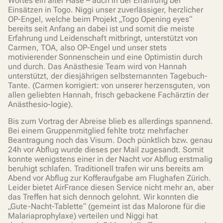
Wortes ein alter Hase – auch in der Erfahrung bei
Einsätzen in Togo. Niggi unser zuverlässiger, herzlicher
OP-Engel, welche beim Projekt „Togo Opening eyes“
bereits seit Anfang an dabei ist und somit die meiste
Erfahrung und Leidenschaft mitbringt, unterstützt von
Carmen, TOA, also OP-Engel und unser stets
motivierender Sonnenschein und eine Optimistin durch
und durch. Das Anästhesie Team wird von Hannah
unterstützt, der diesjährigen selbsternannten Tagebuch-
Tante. (Carmen korrigiert: von unserer herzensguten, von
allen geliebten Hannah, frisch gebackene Fachärztin der
Anästhesio-logie).
Bis zum Vortrag der Abreise blieb es allerdings spannend.
Bei einem Gruppenmitglied fehlte trotz mehrfacher
Beantragung noch das Visum. Doch pünktlich bzw. genau
24h vor Abflug wurde dieses per Mail zugesandt. Somit
konnte wenigstens einer in der Nacht vor Abflug erstmalig
beruhigt schlafen. Traditionell trafen wir uns bereits am
Abend vor Abflug zur Kofferaufgabe am Flughafen Zürich.
Leider bietet AirFrance diesen Service nicht mehr an, aber
das Treffen hat sich dennoch gelohnt. Wir konnten die
„Gute-Nacht-Tablette“ (gemeint ist das Malorone für die
Malariaprophylaxe) verteilen und Niggi hat