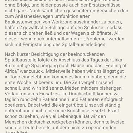
ohne Erfolg, und leider passte auch der Ersatzschlüsse
nicht ganz. Nach sämtlichen gescheiterten Versuchen den
zum Anästhesiewagen umfunktionierten
Baukastenwagen von Workzone auseinander zu bauen,
halfen 2 gewaltvolle Schläge auf den Schlüssel, sodass
dieser sich drehen ließ und der Wagen sich öffnete. All
diese – wenn auch unterhaltsamen – „Probleme“ werden
sich mit Fertigstellung des Spitalbaus erledigen.
Nach kurzer Besichtigung der beeindruckenden
Spitalbaustelle folgte als Abschluss des Tages der zirka
45 minütige Spaziergang nach Hause und das „Feeling of
Africa“ war zurück. Mittlerweile haben wir uns längst gut
in Togo eingelebt und können es kaum glauben, denn die
erste Woche ist bereits um. Die Zeit vergeht rasend
schnell, und wir sind sehr zufrieden mit dem bisherigen
Verlauf unseres Einsatzes. Im Durchschnitt können wir
täglich rund zehn Patientinnen und Patienten erfolgreich
operieren. Dabei wird die eingetrübte Linse vollständig
entfernt und durch eine neue Kunstlinse ersetzt. Es ist
schön zu sehen, wie viel Lebensqualität wir den
Menschen dadurch zurückgeben können, denn teilweise
sind die Leute bereits auf dem nicht zu operierenden