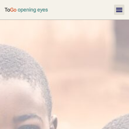
To
Go
opening eyes