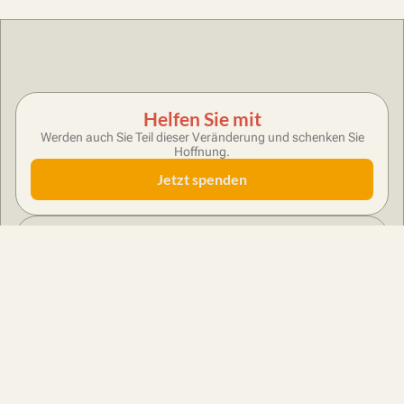
Helfen Sie mit
Werden auch Sie Teil dieser Veränderung und schenken Sie
Hoffnung.
Jetzt spenden
Newsletter
Anmelden
Über uns
Das Projekt
Stiftung ToGo opening eyes
Die Stiftung